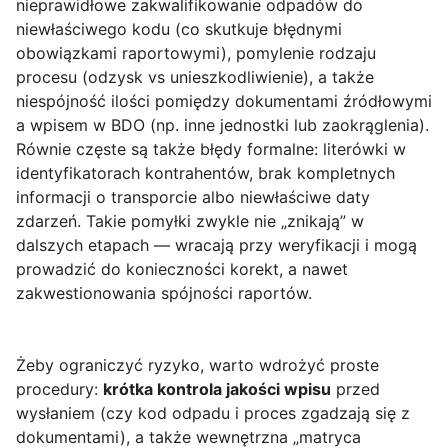
nieprawidłowe zakwalifikowanie odpadów do
niewłaściwego kodu (co skutkuje błędnymi
obowiązkami raportowymi), pomylenie rodzaju
procesu (odzysk vs unieszkodliwienie), a także
niespójność ilości pomiędzy dokumentami źródłowymi
a wpisem w BDO (np. inne jednostki lub zaokrąglenia).
Równie częste są także błędy formalne: literówki w
identyfikatorach kontrahentów, brak kompletnych
informacji o transporcie albo niewłaściwe daty
zdarzeń. Takie pomyłki zwykle nie „znikają” w
dalszych etapach — wracają przy weryfikacji i mogą
prowadzić do konieczności korekt, a nawet
zakwestionowania spójności raportów.
Żeby ograniczyć ryzyko, warto wdrożyć proste
procedury:
krótka kontrola jakości wpisu
przed
wysłaniem (czy kod odpadu i proces zgadzają się z
dokumentami), a także wewnętrzna „matryca