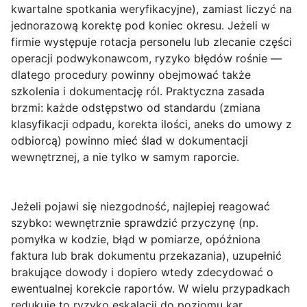
kwartalne spotkania weryfikacyjne), zamiast liczyć na
jednorazową korektę pod koniec okresu. Jeżeli w
firmie występuje rotacja personelu lub zlecanie części
operacji podwykonawcom, ryzyko błędów rośnie —
dlatego procedury powinny obejmować także
szkolenia i dokumentację ról. Praktyczna zasada
brzmi: każde odstępstwo od standardu (zmiana
klasyfikacji odpadu, korekta ilości, aneks do umowy z
odbiorcą) powinno mieć ślad w dokumentacji
wewnętrznej, a nie tylko w samym raporcie.
Jeżeli pojawi się niezgodność, najlepiej reagować
szybko: wewnętrznie sprawdzić przyczynę (np.
pomyłka w kodzie, błąd w pomiarze, opóźniona
faktura lub brak dokumentu przekazania), uzupełnić
brakujące dowody i dopiero wtedy zdecydować o
ewentualnej korekcie raportów. W wielu przypadkach
redukuje to ryzyko eskalacji do poziomu kar,